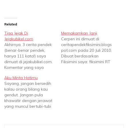
Related
Tiga Jejak Di
Memakamkan Janji
Jejakubikel.com
Cerpen ini dimuat di
Akhirnya, 3 cerita pendek
ceritapendekfiksimini.blogs
(benar-benar pendek,
pot.com pada 20 Juli 2010.
hanya 111 kata!) saya
Dibuat berdasarkan
dimuat di jejakubikel.com.
Fiksimini saya: fiksimini RT
Komentar yang saya
@septmell: Ia membawa
dapat rata-rata positif.
seplastik janji ke dokter,
Aku Minta Hatimu
Tapi proses belajar tidak
mau disuntik formalin.
Sayang, jangan bersedih
berhenti :) Silakan klik link
Silakan klik
kalau orang bilang kau
yang tersedia untuk
http://bit.ly/8X3jNA <3 Sore
gendut. Jangan pula
melihat cerpen di web
itu semburat oranye
khawatir dengan jerawat
tersebut, lengkap dengan
menggelayut. Matahari
yang muncul bertubi-tubi
komentarnya. AKU TAHU
perlahan undur diri, giliran
di wajahmu. Aku tak
(juga dapat dibaca di sini)
malam unjuk gigi. Gedung-
peduli! Karena yang aku
Aku tahu arti…
gedung berdandan
mau adalah hatimu.
dengan lampu kuning