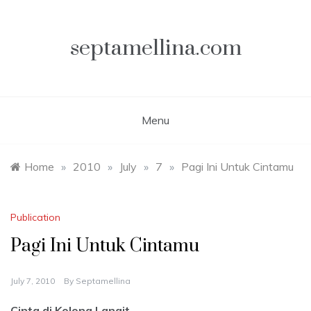
Skip
to
content
septamellina.com
Menu
Home
»
2010
»
July
»
7
»
Pagi Ini Untuk Cintamu
Publication
Pagi Ini Untuk Cintamu
July 7, 2010
By
Septamellina
Cinta di Kolong Langit