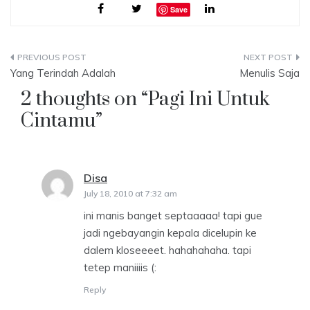
Hatimu saja! ... ... ... Eh, eh
kemerahan yang meleleh…
Save
tunggu! Aku tak minta
cintamu, aku minta hatimu.
Mau kuikat dengan hatiku
Post
biar tak berpisah. Buka…
Yang Terindah Adalah
Menulis Saja
navigation
2 thoughts on “
Pagi Ini Untuk
Cintamu
”
Disa
says:
July 18, 2010 at 7:32 am
ini manis banget septaaaaa! tapi gue
jadi ngebayangin kepala dicelupin ke
dalem kloseeeet. hahahahaha. tapi
tetep maniiiis (:
Reply