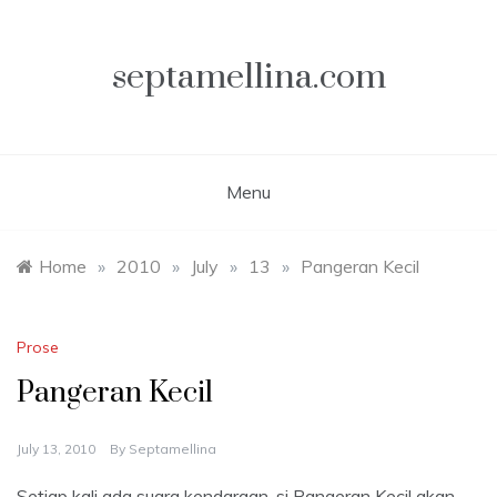
Skip
to
content
septamellina.com
Menu
Home
»
2010
»
July
»
13
»
Pangeran Kecil
Prose
Pangeran Kecil
July 13, 2010
By
Septamellina
Setiap kali ada suara kendaraan, si Pangeran Kecil akan