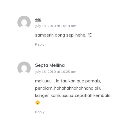
els
says:
July 13, 2010 at 10:14 am
samperin dong sep..hehe. "D
Reply
Septa Mellina
says:
July 13, 2010 at 10:25 am
maluuuu… lo tau kan gue pemalu,
pendiam..hahahahhahahhaha aku
kangen kamuuuuuu..cepatlah kembaliiii
Reply