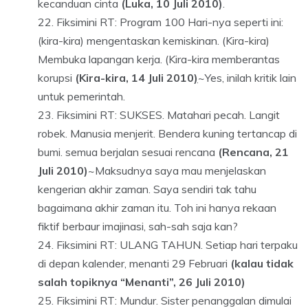
kecanduan cinta
(Luka, 10 Juli 2010)
.
Fiksimini RT: Program 100 Hari-nya seperti ini:
(kira-kira) mengentaskan kemiskinan. (Kira-kira)
Membuka lapangan kerja. (Kira-kira memberantas
korupsi
(Kira-kira, 14 Juli 2010
)
~Yes, inilah kritik lain
untuk pemerintah.
Fiksimini RT: SUKSES. Matahari pecah. Langit
robek. Manusia menjerit. Bendera kuning tertancap di
bumi. semua berjalan sesuai rencana
(Rencana, 21
Juli 2010)
~Maksudnya saya mau menjelaskan
kengerian akhir zaman. Saya sendiri tak tahu
bagaimana akhir zaman itu. Toh ini hanya rekaan
fiktif berbaur imajinasi, sah-sah saja kan?
Fiksimini RT: ULANG TAHUN. Setiap hari terpaku
di depan kalender, menanti 29 Februari
(kalau tidak
salah topiknya “Menanti”, 26 Juli 2010)
Fiksimini RT: Mundur. Sister penanggalan dimulai