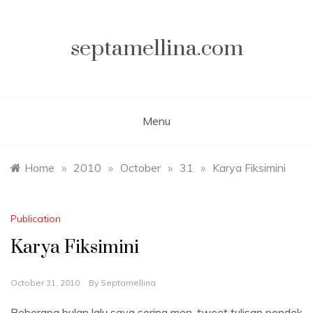
Skip
to
content
septamellina.com
Menu
Home
»
2010
»
October
»
31
»
Karya Fiksimini
Publication
Karya Fiksimini
October 31, 2010
By
Septamellina
Beberapa bulan lalu saya sering men-
tweet
tulisan pendek