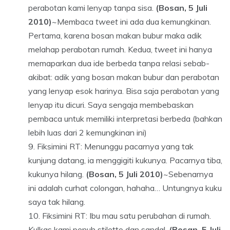
perabotan kami lenyap tanpa sisa.
(Bosan, 5 Juli
2010)
~Membaca
tweet
ini ada dua kemungkinan.
Pertama, karena bosan makan bubur maka adik
melahap perabotan rumah. Kedua,
tweet
ini hanya
memaparkan dua ide berbeda tanpa relasi sebab-
akibat: adik yang bosan makan bubur dan perabotan
yang lenyap esok harinya. Bisa saja perabotan yang
lenyap itu dicuri. Saya sengaja membebaskan
pembaca untuk memiliki interpretasi berbeda (bahkan
lebih luas dari 2 kemungkinan ini)
Fiksimini RT: Menunggu pacarnya yang tak
kunjung datang, ia menggigiti kukunya. Pacarnya tiba,
kukunya hilang.
(Bosan, 5 Juli 2010)
~Sebenarnya
ini adalah curhat colongan, hahaha… Untungnya kuku
saya tak hilang.
Fiksimini RT: Ibu mau satu perubahan di rumah.
Kulkas kami penuh stiletto dan sandal.
(Bosan, 5 Juli