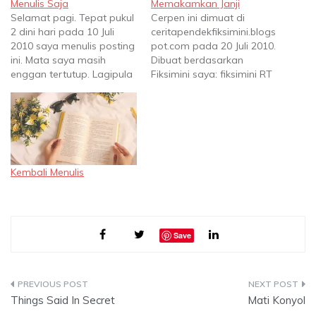
Menulis Saja
Memakamkan Janji
Selamat pagi. Tepat pukul
Cerpen ini dimuat di
2 dini hari pada 10 Juli
ceritapendekfiksimini.blogs
2010 saya menulis posting
pot.com pada 20 Juli 2010.
ini. Mata saya masih
Dibuat berdasarkan
enggan tertutup. Lagipula
Fiksimini saya: fiksimini RT
posting terakhir dibuat 3
@septmell: Ia membawa
hari silam, jadi tak salah
seplastik janji ke dokter,
kalau saya kangen
mau disuntik formalin.
moment mengetik seperti
Silakan klik
ini :) Entah apa yang mau
http://bit.ly/8X3jNA <3 Sore
diposting. Tak ada yang
itu semburat oranye
Kembali Menulis
banyak berubah. Hanya
menggelayut. Matahari
belakangan…
perlahan undur diri, giliran
malam unjuk gigi. Gedung-
gedung berdandan
dengan lampu kuning
Save
kemerahan yang meleleh…
Post
Things Said In Secret
Mati Konyol