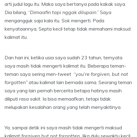
arti judul lagu itu. Maka saya bertanya pada kakak saya.
Dia bilang, “
Dimaafin tapi nggak dilupain
.” Saya
mengangguk saja kala itu.
Sok
mengerti. Pada
kenyataannya, Septa kecil tetap tidak memahami maksud
kalimat itu.
Dan hari ini, ketika usia saya sudah 23 tahun, ternyata
saya masih tidak mengerti kalimat itu. Beberapa teman-
teman saya sering men-
tweet
“
you’re forgiven, but not
forgotten”
atau kalimat lain bernada sama. Seorang teman
saya yang lain pernah bercerita betapa hatinya masih
diliputi rasa sakit. Ia bisa memaafkan, tetapi tidak
melupakan kesalahan orang yang telah menyakitinya.
Ya, sampai detik ini saya masih tidak mengerti maksud
kalimat
forgiven but not forgotten
. Jika dulu sewaktu kecil