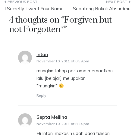
Post
I Secretly Tweet Your Name
Sebatang Rokok Absurdmu
navigation
4 thoughts on “
Forgiven but
not Forgotten*
”
intan
says:
November 10, 2011 at 6:59 pm
mungkin tahap pertama memaafkan
lalu [belajar] melupakan
*mungkin*
Reply
Septa Mellina
says:
November 10, 2011 at 8:24 pm
Hi Intan, makasih udah baca tulisan