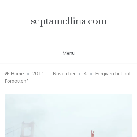
Skip
to
content
septamellina.com
Menu
Home
»
2011
»
November
»
4
»
Forgiven but not
Forgotten*