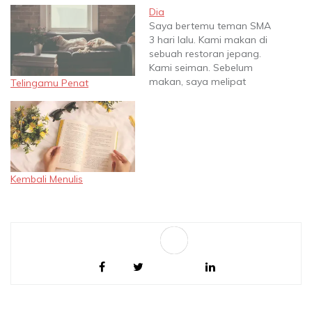
Dia
Saya bertemu teman SMA
3 hari lalu. Kami makan di
sebuah restoran jepang.
Kami seiman. Sebelum
makan, saya melipat
Telingamu Penat
tangan, menutup mata,
dan berdoa. Ia juga
berdoa, hanya tidak
melipat tangan. Saat saya
membuka mata dan
hendak melahap makanan
di depan saya, dia
Kembali Menulis
bertanya, “Emang kalau
berdoa harus tutup mata…
Sa
ve