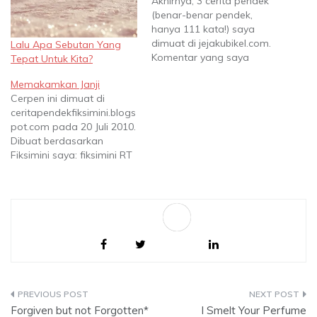
Akhirnya, 3 cerita pendek
(benar-benar pendek,
hanya 111 kata!) saya
dimuat di jejakubikel.com.
Lalu Apa Sebutan Yang
Komentar yang saya
Tepat Untuk Kita?
dapat rata-rata positif.
Memakamkan Janji
Tapi proses belajar tidak
Cerpen ini dimuat di
berhenti :) Silakan klik link
ceritapendekfiksimini.blogs
yang tersedia untuk
pot.com pada 20 Juli 2010.
melihat cerpen di web
Dibuat berdasarkan
tersebut, lengkap dengan
Fiksimini saya: fiksimini RT
komentarnya. AKU TAHU
@septmell: Ia membawa
(juga dapat dibaca di sini)
seplastik janji ke dokter,
Aku tahu arti…
mau disuntik formalin.
Silakan klik
Sa
http://bit.ly/8X3jNA <3 Sore
itu semburat oranye
ve
menggelayut. Matahari
perlahan undur diri, giliran
malam unjuk gigi. Gedung-
Post
gedung berdandan
Forgiven but not Forgotten*
I Smelt Your Perfume
dengan lampu kuning