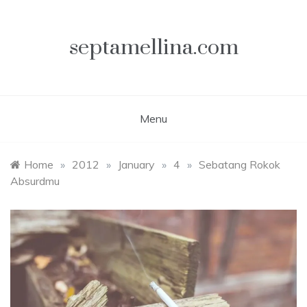
Skip
to
content
septamellina.com
Menu
Home
»
2012
»
January
»
4
»
Sebatang Rokok
Absurdmu